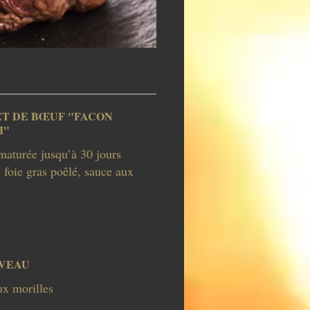
ET DE BŒUF "FACON
I"
maturée jusqu’à 30 jours
 foie gras poêlé, sauce aux
 VEAU
ux morilles