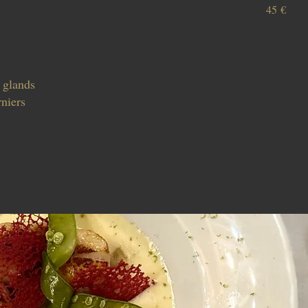
45 €
 glands
rniers