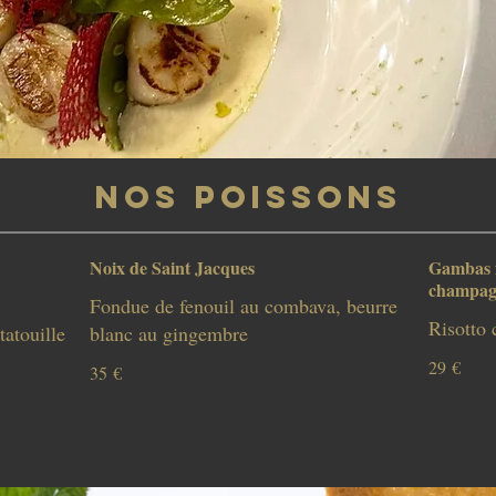
NOS POISSONS
Noix de Saint Jacques
Gambas f
champag
Fondue de fenouil au combava, beurre
Risotto 
tatouille
blanc au gingembre
29 €
35 €