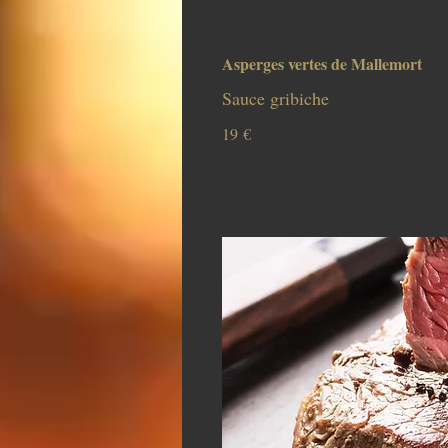
Asperges vertes de Mallemort
Sauce gribiche
19 €