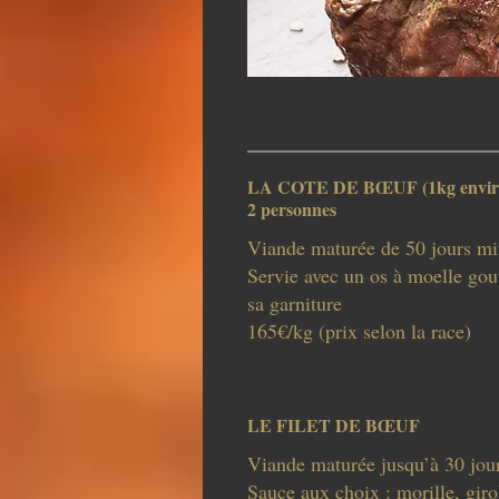
LA COTE DE BŒUF (1kg envir
2 personnes
Viande maturée de 50 jours 
Servie avec un os à moelle gout
sa garniture
165€/kg (prix selon la race)
LE FILET DE BŒUF
Viande maturée jusqu’à 30 jou
Sauce aux choix : morille, giro