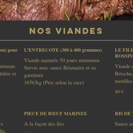
NOS VIANDES
on) pour
L’ENTRECOTE (300 à 400 grammes)
LE FIL
ROSSIN
Viande maturée 50 jours minimum
minimum
Viande 
Servie avec sauce Béarnaise et sa
tière et
Brioche,
garniture
165€/kg (Prix selon la race)
40 €
PIECE DE BŒUF MARINEE
RIS DE
rs
A la façon des îles
Sauce a
lle,