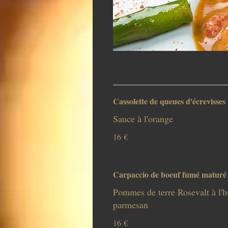
Cassolette de queues d'écrevisses
Sauce à l'orange
16 €
Carpaccio de boeuf fumé maturé
Pommes de terre Rosevalt à l'hu
parmesan
16 €