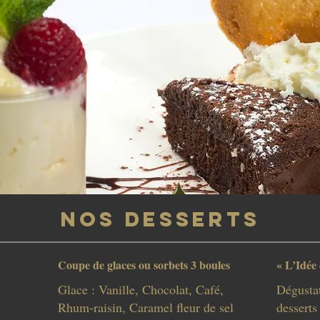
NOS DESSERTS
Coupe de glaces ou sorbets 3 boules
« L’Idée
Glace : Vanille, Chocolat, Café,
Dégusta
Rhum-raisin, Caramel fleur de sel
desserts