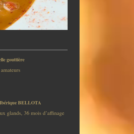
lle gouttière
s amateurs
Ibérique BELLOTA
ux glands, 36 mois d’affinage