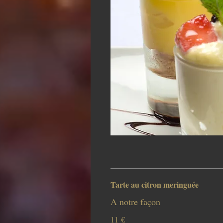
Tarte au citron meringuée
A notre façon
11 €