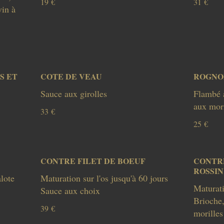
19 €
31 €
vin à
S ET
COTE DE VEAU
ROGNO
Flambé 
aux mori
33 €
25 €
CONTRE FILET DE BOEUF
CONTRE
ROSSIN
lote
Maturation sur l'os jusqu'à 60 jours
Maturati
Sauce aux choix
Brioche,
39 €
morilles