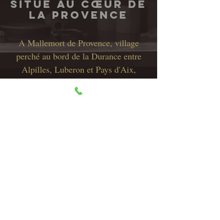
Situé au cœur de
la provence
A Mallemort de Provence, village
perché au bord de la Durance entre
Alpilles, Luberon et Pays d'Aix,
agrémenté d'un site touristique Pierre
et Vacances et d'un Golf de 18 trous,
signé Ballesteros.
Cliquez ici
Pour découvrir notre visite virtuelle
De Septembre à Juin
Le restaurant est ouvert le Mardi soir