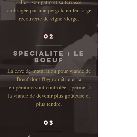
salles, son patio et sa terrasse
ombragée par une pergola en fer forgé
recouverte de vigne vierge.
02
SPECIALITE : LE
BOEUF
La cave de maturation pour viande de
Bœuf dont l'hygrométrie et la
température sont contrôlées, permet à
la viande de devenir plus goûteuse et
plus tendre.
03